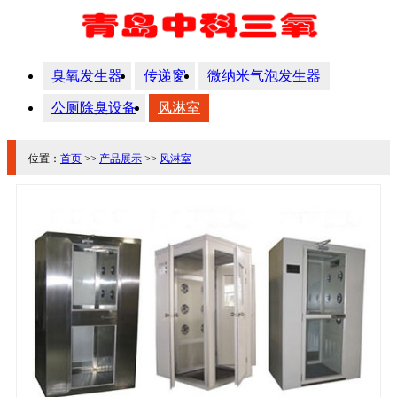
臭氧发生器
传递窗
微纳米气泡发生器
公厕除臭设备
风淋室
位置：
首页
>>
产品展示
>>
风淋室